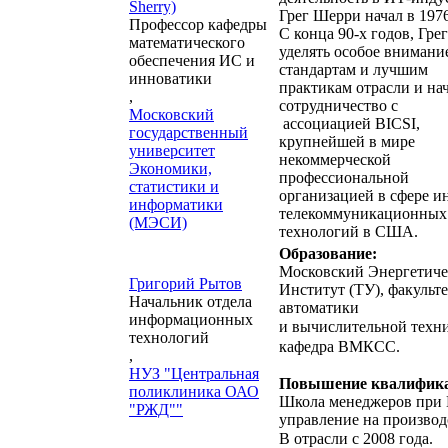
Sherry)
Грег Шерри начал в 1976
Профессор кафедры
С конца 90-х годов, Грег
математического
уделять особое внимани
обеспечения ИС и
стандартам и лучшим
инноватики
практикам отрасли и на
,
сотрудничество с
Московский
ассоциацией BICSI,
государственный
крупнейшей в мире
университет
некоммерческой
Экономики,
профессиональной
статистики и
организацией в сфере и
информатики
телекоммуникационных
(МЭСИ)
технологий в США.
Образование:
Московский Энергетич
Григорий Рытов
Институт (ТУ), факульте
Начальник отдела
автоматики
информационных
и
вычислительной техн
технологий
кафедра ВМКСС.
,
НУЗ "Центральная
Повышение квалифик
поликлиника ОАО
Школа менеджеров при
"РЖД""
управление на производ
В отрасли с 2008 года.