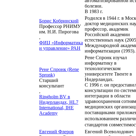
автоматизированной ис
болезни.
В 1983 г.
Родился в 1944 г. в Моск
Борис Кобринский
доктор медицинских нау
Профессор РНИМУ
профессор, академик
им. Н.И. Пирогова
Российской академии
,
естественных наук (2005
ФИЦ «Информатика
Международной академ
и управление» РАН
информатизации (1993).
Рене Спронк изучал
информатику в
технологическом
Рене Спронк (Rene
университете Твенте в
Spronk)
Нидерландах.
Старший
С 1996 г. он предостави
консультант
консультации по систем
,
интеграции в области
Ringholm BV в
здравоохранения сотням
Нидерландах, HL7
медицинских организац
International, IHE
поставщиками прилож
Academy
использованием различ
стандартов совместимос
Евгений Флеров
Евгений Всеволодович