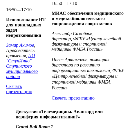
16:50—17:10
16:50—17:10
МИАС обеспечения медицинского
и медико-биологического
Использование ИТ
сопровождения спортсменов
для прикладных
задач
Александр Самойлов,
нейроэкономики
директор, ФГБУ «Центр лечебной
физкультуры и спортивной
Замир Акимов
,
медицины ФМБА России»
Председатель
правления,
ПО
Павел Артамохов, помощник
"СтупИнно"
директора по развитию
Ступинского
информационных технологий,
ФГБУ
муниципального
«Центр лечебной физкультуры и
района
спортивной медицины ФМБА
Скачать
России»
презентацию
Скачать презентацию
Дискуссия «Телемедицина. Авангард или
периферия информатизации?»
Grand Ball Room 1