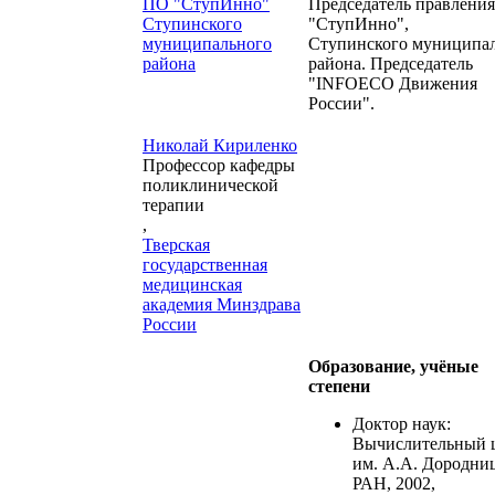
ПО "СтупИнно"
Председатель правлени
Ступинского
"СтупИнно",
муниципального
Ступинского муниципа
района
района. Председатель
"INFOECO Движения
России".
Николай Кириленко
Профессор кафедры
поликлинической
терапии
,
Тверская
государственная
медицинская
академия Минздрава
России
Образование, учёные
степени
Доктор наук:
Вычислительный 
им. А.А. Дородни
РАН, 2002,