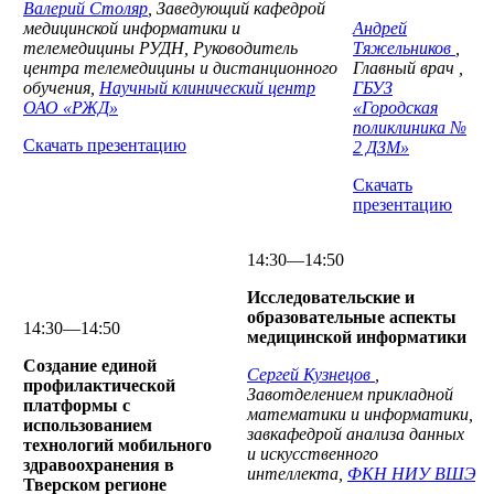
Валерий Столяр
, Заведующий кафедрой
медицинской информатики и
Андрей
телемедицины РУДН, Руководитель
Тяжельников
,
центра телемедицины и дистанционного
Главный врач ,
обучения,
Научный клинический центр
ГБУЗ
ОАО «РЖД»
«Городская
поликлиника №
Скачать презентацию
2 ДЗМ»
Скачать
презентацию
14:30—14:50
Исследовательские и
образовательные аспекты
14:30—14:50
медицинской информатики
Создание единой
Сергей Кузнецов
,
профилактической
Завотделением прикладной
платформы с
математики и информатики,
использованием
завкафедрой анализа данных
технологий мобильного
и искусственного
здравоохранения в
интеллекта,
ФКН НИУ ВШЭ
Тверском регионе