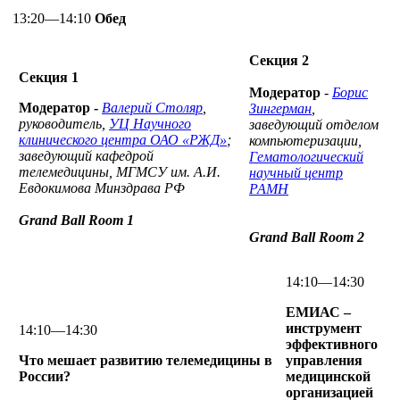
13:20—14:10
Обед
Секция 2
Секция 1
Модератор
-
Борис
Модератор -
Валерий Столяр
,
Зингерман
,
руководитель,
У
Ц Научного
заведующий отделом
клинического центра ОАО «РЖД»
;
компьютеризации,
заведующий кафедрой
Гематологический
телемедицины, МГМСУ им. А.И.
научный центр
Евдокимова Минздрава РФ
РАМН
Grand Ball Room 1
Grand Ball Room 2
14:10—14:30
ЕМИАС –
инструмент
14:10—14:30
эффективного
Что мешает развитию телемедицины в
управления
России?
медицинской
организацией