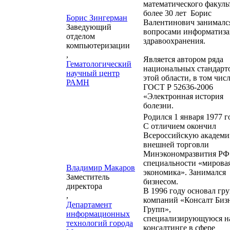
математического факуль
более 30 лет Борис
Борис Зингерман
Валентинович занималс
Заведующий
вопросами информатиз
отделом
здравоохранения.
компьютеризации
,
Является автором ряда
Гематологический
национальных стандарт
научный центр
этой области, в том чис
РАМН
ГОСТ Р 52636-2006
«Электронная история
болезни.
Родился 1 января 1977 г
С отличием окончил
Всероссийскую академ
внешней торговли
Минэкономразвития РФ
специальности «мирова
Владимир Макаров
экономика». Занимался
Заместитель
бизнесом.
директора
В 1996 году основал гр
,
компаний «Консалт Биз
Департамент
Групп»,
информационных
специализирующуюся н
технологий города
консалтинге в сфере