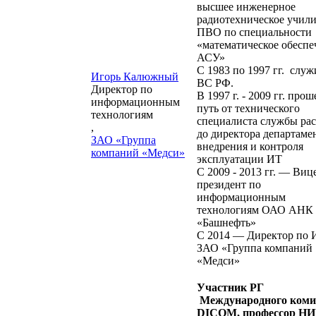
высшее инженерное
радиотехническое учил
ПВО по специальности
«математическое обеспе
АСУ»
С 1983 по 1997 гг. служ
Игорь Калюжный
ВС РФ.
Директор по
В 1997 г. - 2009 гг. прош
информационным
путь от технического
технологиям
специалиста службы рас
,
до директора департаме
ЗАО «Группа
внедрения и контроля
компаний «Медси»
эксплуатации ИТ
С 2009 - 2013 гг. ― Виц
президент по
информационным
технологиям ОАО АНК
«Башнефть»
С 2014 ― Директор по
ЗАО «Группа компаний
«Медси»
Участник РГ
Международного коми
DICOM, профессор Н