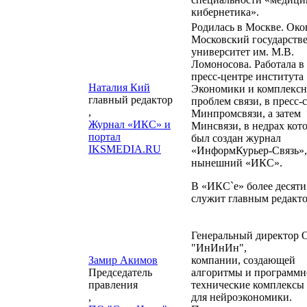
кибернетика».
Родилась в Москве. Око
Московский государств
университет им. М.В.
Ломоносова. Работала в
пресс-центре института
Наталия Кий
Экономики и комплекс
главный редактор
проблем связи, в пресс-
,
Минпромсвязи, а затем
Журнал «ИКС» и
Минсвязи, в недрах кот
портал
был создан журнал
IKSMEDIA.RU
«ИнформКурьер-Связь»,
нынешний «ИКС».
В «ИКС`е» более десяти
служит главным редакт
Генеральный директор
"ИнИнИн",
Замир Акимов
компании, создающей
Председатель
алгоритмы и программн
правления
технические комплексы
,
для нейроэкономики.