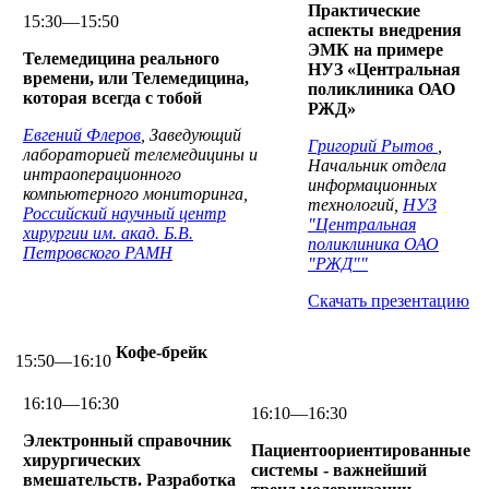
Практические
15:30—15:50
аспекты внедрения
ЭМК на примере
Телемедицина реального
НУЗ «Центральная
времени, или Телемедицина,
поликлиника ОАО
которая всегда с тобой
РЖД»
Евгений Флеров
, Заведующий
Григорий Рытов
,
лабораторией телемедицины и
Начальник отдела
интраоперационного
информационных
компьютерного мониторинга,
технологий,
НУЗ
Российский научный центр
"Центральная
хирургии им. акад. Б.В.
поликлиника ОАО
Петровского РАМН
"РЖД""
Скачать презентацию
Кофе-брейк
15:50—16:10
16:10—16:30
16:10—16:30
Электронный справочник
Пациентоориентированные
хирургических
системы - важнейший
вмешательств. Разработка