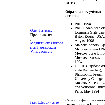
ВШЭ
Образование, учёные
степени
PhD: 1998
PhD, Computer Scie
Олег Пьяных
Louisiana State Univ
Преподаватель
Baton Rouge, USA,
,
August 1998
Медицинская школа
MS with honors, Ap
при Гарвадском
Mathematics and Ph
Университете
Moscow State Unive
Moscow, Russia, Ju
1994
D.E.R. (Diplôme d'
et de Recherches),
Philosophy, French
University College,
Moscow State Unive
and Sorbonne Univer
Paris, May 1994
Свою профессиональну
Грег Шерри (Greg
деятельность в ИТ-инду