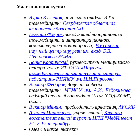
Участники дискусии:
Юрий Кузнецов
, начальник отдела ИТ и
телемедицины,
Свердловская областная
клиническая больница №1
Евгений Флеров
,
заведующий лабораторией
телемедицины и интраоперационного
компьютерного мониторинга,
Российский
научный центр хирургии им. акад. Б.В.
Петровского РАМН
Борис Кобринский
, руководитель Медицинского
центра новых ИТ,
ОСП «Научно-
исследовательский клинический институт
педиатрии» РНИМУ им. Н.И.Пирогова
Виктор Федоров
, доцент кафедры
телемедицины,
МГМСУ им. А.И. Евдокимова
,
ведущий научный сотрудник НПФ "САД-КОМ",
д.м.н.
Виктор Минин
, председатель правления,
АРСИБ
Алексей Пономарев
, управляющий,
Клиника
восстановительной терапии НПЦ "МедИнвест-
Е", г. Екатеринбург
Олег Симаков, эксперт