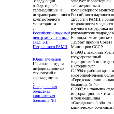
Заведующий
заведует лабораторией
лабораторией
телемедицины и
телемедицины и
компьютерного монито
интраоперационного
Российского научного ц
компьютерного
хирургии РАМН, пройдя
мониторинга
от должности младшего
,
научного сотрудника до
Российский научный
руководителя подраздел
центр хирургии им.
Кандидат медицинских 
акад. Б.В.
Лауреат премии Совета
Петровского РАМН
Министров СССР.
В 1993 г. закончил Урал
государственный
Юрий Кузнецов
медицинский институт г
Начальник отдела
Екатеринбург.
информационных
С 1994 г. работал врачом
технологий и
многопрофильной боль
телемедицины
«Городская клиническая
,
больница № 40».
Свердловская
С 2007 г. начальник отд
областная
информационных техно
клиническая
и телемедицины
больница №1
«Свердловской областн
клинической больницы