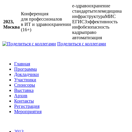
е-здравоохранение
стандарты
телемедицина
Конференция
инфраструктура
МИС
для профессионалов
2023,
ЕГИСЗ
эффективность
в ИТ и здравоохранении
Москва
инфобезопасность
(16+)
кадры
право
автоматизация
Поделиться с коллегами
Главная
Программа
Докладчики
Участники
Спонсоры
Выставка
Архив
Контакты
Регистрация
Мероприятия
2013