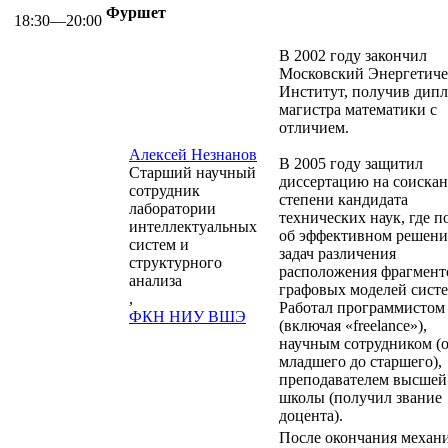
Фуршет
18:30—20:00
В 2002 году закончил
Московский Энергетич
Институт, получив дип
магистра математики с
отличием.
Алексей Незнанов
В 2005 году защитил
Старший научный
диссертацию на соиска
сотрудник
степени кандидата
лаборатории
технических наук, где п
интеллектуальных
об эффективном решен
систем и
задач различения
структурного
расположения фрагмент
анализа
графовых моделей систе
,
Работал программистом
ФКН НИУ ВШЭ
(включая «freelance»),
научным сотрудником (
младшего до старшего),
преподавателем высшей
школы (получил звание
доцента).
После окончания механи