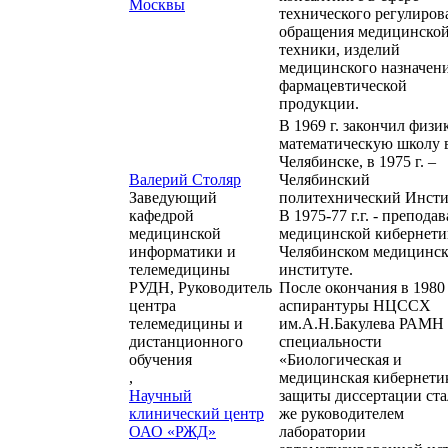
Москвы
технического регулиров
обращения медицинско
техники, изделий
медицинского назначени
фармацевтической
продукции.
В 1969 г. закончил физи
математическую школу в
Челябинске, в 1975 г. –
Валерий Столяр
Челябинский
Заведующий
политехнический Инсти
кафедрой
В 1975-77 г.г. - препода
медицинской
медицинской кибернети
информатики и
Челябинском медицинс
телемедицины
институте.
РУДН, Руководитель
После окончания в 1980 
центра
аспирантуры НЦССХ
телемедицины и
им.А.Н.Бакулева РАМН
дистанционного
специальности
обучения
«Биологическая и
,
медицинская кибернети
Научный
защиты диссертации ста
клинический центр
же руководителем
ОАО «РЖД»
лаборатории