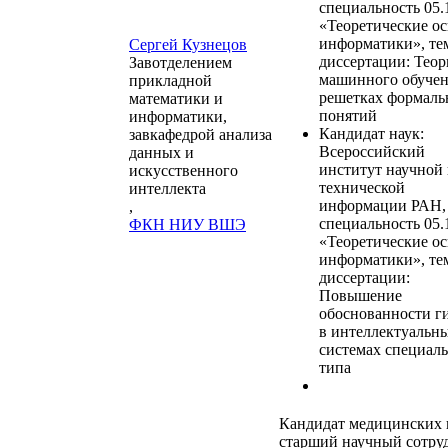
специальность 05.
«Теоретические о
информатики», те
Сергей Кузнецов
диссертации: Теор
Завотделением
машинного обучен
прикладной
решетках формал
математики и
понятий
информатики,
Кандидат наук:
завкафедрой анализа
Всероссийский
данных и
институт научной
искусственного
технической
интеллекта
информации РАН, 
,
специальность 05.
ФКН НИУ ВШЭ
«Теоретические о
информатики», те
диссертации:
Повышение
обоснованности г
в интеллектуальн
системах специал
типа
Кандидат медицинских 
старший научный сотру