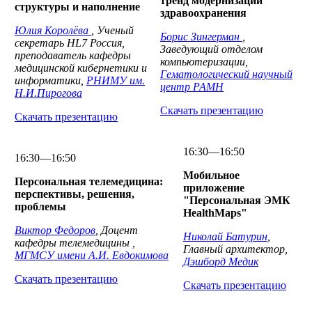
тренд модернизации
структуры и наполнение
здравоохранения
Юлия Королёва
, Ученый
Борис Зингерман
,
секретарь HL7 Россия,
Заведующий отделом
преподаватель кафедры
компьютеризации,
медицинской кибернетики и
Гематологический научный
информатики,
РНИМУ им.
центр РАМН
Н.И.Пирогова
Скачать презентацию
Скачать презентацию
16:30—16:50
16:30—16:50
Мобильное
Персональная телемедицина:
приложение
перспективы, решения,
"Персональная ЭМК
проблемы
HealthMaps"
Виктор Федоров
, Доцент
Николай Батурин
,
кафедры телемедицины ,
Главный архитектор,
МГМСУ имени А.И. Евдокимова
Дэшборд Медик
Скачать презентацию
Скачать презентацию