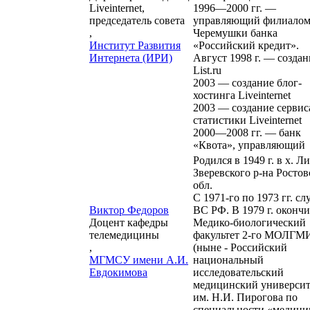
Liveinternet,
1996—2000 гг. —
председатель совета
управляющий филиало
,
Черемушки банка
Институт Развития
«Российский кредит».
Интернета (ИРИ)
Август 1998 г. — создан
List.ru
2003 — создание блог-
хостинга Liveinternet
2003 — создание сервис
статистики Liveinternet
2000—2008 гг. — банк
«Квота», управляющий
Родился в 1949 г. в х. Л
Зверевского р-на Ростов
обл.
С 1971-го по 1973 гг. сл
Виктор Федоров
ВС РФ. В 1979 г. оконч
Доцент кафедры
Медико-биологический
телемедицины
факультет 2-го МОЛГМ
,
(ныне - Российский
МГМСУ имени А.И.
национальный
Евдокимова
исследовательский
медицинский университ
им. Н.И. Пирогова по
специальности «медици