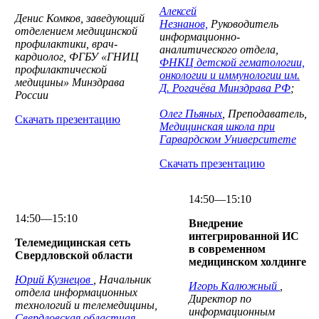
Алексей
Денис Комков, заведующий
Незнанов,
Руководитель
отделением медицинской
информационно-
профилактики, врач-
аналитического отдела,
кардиолог, ФГБУ «ГНИЦ
ФНКЦ детской гематологии,
профилактической
онкологии и иммунологии им.
медицины» Минздрава
Д. Рогачёва Минздрава РФ
;
России
Олег Пьяных
, Преподаватель,
Скачать презентацию
Медицинская школа при
Гарвардском Университете
Скачать презентацию
14:50—15:10
14:50—15:10
Внедрение
интегрированной ИС
Телемедицинская сеть
в современном
Свердловской области
медицинском холдинге
Юрий Кузнецов
, Начальник
Игорь Калюжный
,
отдела информационных
Директор по
технологий и телемедицины,
информационным
Свердловская областная