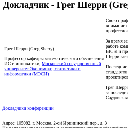
Докладчик - Грег Шерри (Gre
Свою профе
внимание с
профессио
За время з
работе ком
Грег Шерри (Greg Sherry)
BICSI и пр
Шерри заве
Профессор кафедры математического обеспечения
ИС и инноватики,
Московский государственный
Последние 
университет Экономики, статистики и
стандартов
информатики (МЭСИ)
проектиро
Грег Шерр
за последн
Саудовская
Докладчики конференции
Адрес: 105082, г. Москва, 2-ой Ирининский пер., д. 3