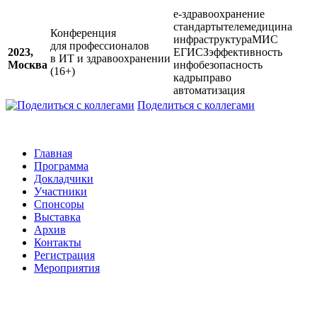
е-здравоохранение
стандарты
телемедицина
Конференция
инфраструктура
МИС
для профессионалов
2023,
ЕГИСЗ
эффективность
в ИТ и здравоохранении
Москва
инфобезопасность
(16+)
кадры
право
автоматизация
Поделиться с коллегами
Главная
Программа
Докладчики
Участники
Спонсоры
Выставка
Архив
Контакты
Регистрация
Мероприятия