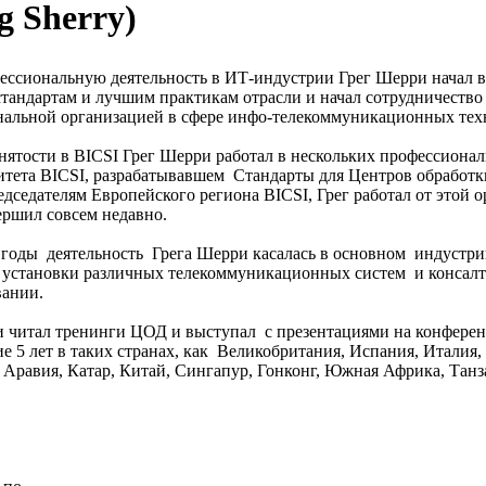
g Sherry)
ссиональную деятельность в ИТ-индустрии Грег Шерри начал в 19
тандартам и лучшим практикам отрасли и начал сотрудничество
нальной организацией в сфере инфо-телекоммуникационных те
анятости в BICSI Грег Шерри работал в нескольких профессиона
итета BICSI, разрабатывавшем Стандарты для Центров обработк
едседателям Европейского региона BICSI, Грег работал от этой 
ршил совсем недавно.
годы деятельность Грега Шерри касалась в основном индустрии
 установки различных телекоммуникационных систем и консалт
вании.
и читал тренинги ЦОД и выступал с презентациями на конфере
ие 5 лет в таких странах, как Великобритания, Испания, Италия,
 Аравия, Катар, Китай, Сингапур, Гонконг, Южная Африка, Танза