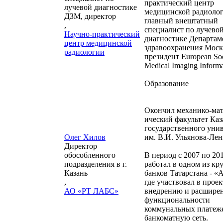
практический центр
лучевой диагностике
медицинской радиоло
ДЗМ, директор
главный внештатный
,
специалист по лучево
Научно-практический
диагностике Департам
центр медицинской
здравоохранения Моск
радиологии
президент European Soc
Medical Imaging Informa
Образование
Окончил механико-ма
ический факультет Каз
государственного уни
Олег Хилов
им. В.И. Ульянова-Ле
Директор
обособленного
В период с 2007 по 20
подразделения в г.
работал в одном из к
Казань
банков Татарстана - «А
,
где участвовал в проек
АО «РТ ЛАБС»
внедрению и расшире
функциональности
коммунальных платеже
банкоматную сеть.