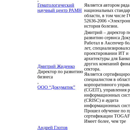
Гематологический
Является автором ряда
научный центр РАМН
национальных стандар
области, в том числе 
52636-2006 «Электрон
история болезни.
Дмитрий – директор п
развитию сервиса Док
Работал в Аксенчер бо
лет, специализировалс
проектировании ИТ и 
архитектуры для Банко
других компаний фин
Дмитрий Жиденко
сектора.
Директор по развитию
Является сертифицир
бизнеса
специалистом в облас
,
корпоративного управ
ООО “Докуматик”
(CGEIT), управления 
информационных сис
(CRISC) и аудита
информационных сист
Прошел обучение по п
сертификации TOGAF
Имеет более, чем тре
Андрей Глотов