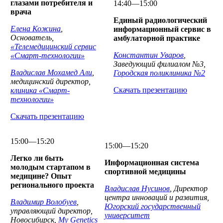
глазами потребителя и
14:40—15:00
врача
Единый радиологический
Елена Кожина
,
информационный сервис в
Основатель,
амбулаторной практике
«Телемедицинский сервис
Константин Уваров
,
«Смарт-технологии»
Заведующий филиалом №3,
Владислав Мохамед Али
,
Городская поликлиника №2
медицинский директор,
Скачать презентацию
клиника «Смарт-
технологи
и»
Скачать презентацию
15:00—15:20
15:00—15:20
Легко ли быть
Информационная система
молодым стартапом в
спортивной медицины
медицине? Опыт
регионального проекта
Владислав Нусинов
, Директор
центра инноваций и развития,
Владимир Волобуев
,
Югорский государственный
управляющий директор,
университет
Новосибирск,
My Genetics