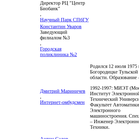
Директор РЦ "Центр
Биобанк"
,
Научный Парк СПбГУ
Константин Уваров
Заведующий
филиалом №3
,
Городская
поликлиника №2
Родился 12 июля 1975 г
Богородицке Тульской
области. Образование
1992-1997: МИЭТ (Мо
Дмитрий Мариничев
Институт Электронной
,
Технический Универси
Интернет-омбудсмен
Факультет Автоматики
Электронного
машиностроения. Спе
– Инженер Электронн
Техники.
Антон Салов