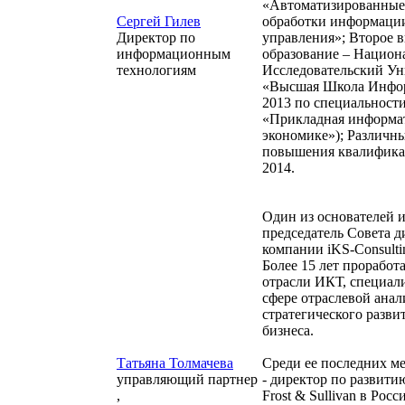
«Автоматизированные
Сергей Гилев
обработки информаци
Директор по
управления»; Второе 
информационным
образование – Нацио
технологиям
Исследовательский Ун
«Высшая Школа Инфо
2013 по специальност
«Прикладная информа
экономике»); Различн
повышения квалифика
2014.
Один из основателей 
председатель Совета д
компании iKS-Consulti
Более 15 лет проработа
отрасли ИКТ, специал
сфере отраслевой анал
стратегического разви
бизнеса.
Татьяна Толмачева
Среди ее последних м
управляющий партнер
- директор по развити
,
Frost & Sullivan в Рос