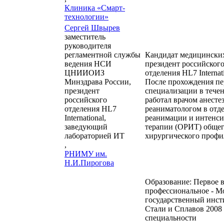
Клиника «Смарт-
технологии»
Сергей Швырев
заместитель
руководителя
регламентной службы
Кандидат медицинских
ведения НСИ
президент российског
ЦНИИОИЗ
отделения HL7 Internati
Минздрава России,
После прохождения п
президент
специализации в течен
российского
работал врачом анесте
отделения HL7
реаниматологом в отд
International,
реанимации и интенс
заведующий
терапии (ОРИТ) общег
лабораторией ИТ
хирургического профи
,
РНИМУ им.
Н.И.Пирогова
Образование: Первое 
профессиональное - М
государственный инст
Стали и Сплавов 2008
специальности