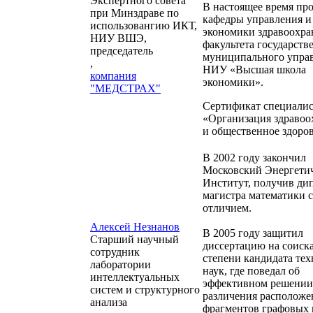
Экспертного совета
В настоящее время пр
при Минздраве по
кафедры управления и
использовангию ИКТ,
экономики здравоохра
НИУ ВШЭ,
факультета государств
председатель
муниципального упра
,
НИУ «Высшая школа
компания
экономики».
"МЕДСТРАХ"
Сертификат специали
«Организация здравоо
и общественное здоров
В 2002 году закончил
Московский Энергети
Институт, получив ди
магистра математики с
отличием.
Алексей Незнанов
В 2005 году защитил
Старший научный
диссертацию на соиск
сотрудник
степени кандидата те
лаборатории
наук, где поведал об
интеллектуальных
эффективном решении 
систем и структурного
различения расположе
анализа
фрагментов графовых 