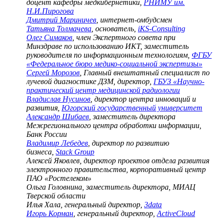
доцент кафедры медкибернетики,
РНИМУ им.
Н.И.Пирогова
Дмитрий Мариничев
, интернет-омбудсм
ен
Татьяна Толмачева
, основатель,
iKS-Consulting
Олег Симаков
, член Экспертного совета при
Минздраве по использованию ИКТ, заместитель
руководителя по информационным технологиям,
ФГБУ
«Федеральное бюро медико-социальной экспертизы»
Сергей Морозов
, Главный внештатный специалист по
лучевой диагностике ДЗМ, директор,
ГБУЗ «Научно-
практический центр медицинской радиологии
Владислав Нусинов
, директор центра инноваций и
развития,
Югорский государственный университет
Александр Шибаев
, заместитель директора
Межрегионального центра обработки информации,
Банк России
Владимир Лебедев
, директор по развитию
бизнеса,
Stack Group
Алексей Яковлев, директор проектов отдела развития
электронного правительства, корпоративный центр
ПАО «Ростелеком»
Ольга Головнина, заместитель директора, МИАЦ
Тверской области
Илья Хала, генеральный директор,
3data
Игорь Корман
, генеральный директор,
ActiveCloud