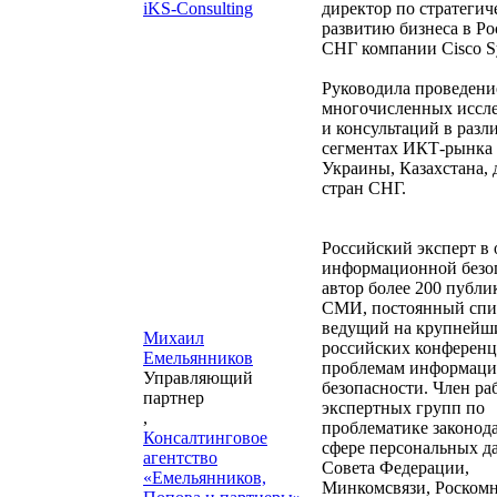
iKS-Consulting
директор по стратегич
развитию бизнеса в Ро
СНГ компании Cisco Sy
Руководила проведен
многочисленных иссл
и консультаций в раз
сегментах ИКТ-рынка 
Украины, Казахстана, 
стран СНГ.
Российский эксперт в 
информационной безо
автор более 200 публи
СМИ, постоянный спи
ведущий на крупнейш
Михаил
российских конференц
Емельянников
проблемам информац
Управляющий
безопасности. Член ра
партнер
экспертных групп по
,
проблематике законода
Консалтинговое
сфере персональных д
агентство
Совета Федерации,
«Емельянников,
Минкомсвязи, Роскомн