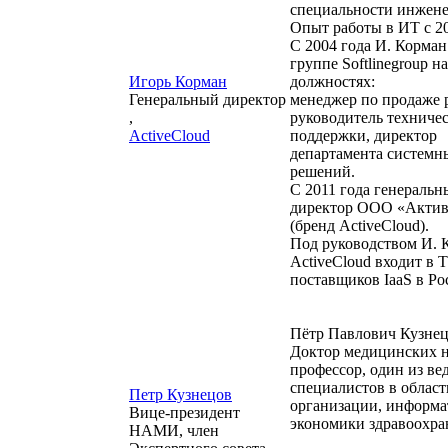
специальности инжене
Опыт работы в ИТ с 2
С 2004 года И. Корман
группе Softlinegroup на
Игорь Корман
должностях:
Генеральный директор
менеджер по продаже 
,
руководитель техниче
ActiveCloud
поддержки, директор
департамента системн
решений.
С 2011 года генеральн
директор ООО «Актив
(бренд ActiveCloud).
Под руководством И. 
ActiveCloud входит в 
поставщиков IaaS в Р
Пётр Павлович Кузне
Доктор медицинских н
профессор, один из в
специалистов в област
Петр Кузнецов
организации, информа
Вице-президент
экономики здравоохра
НАМИ, член