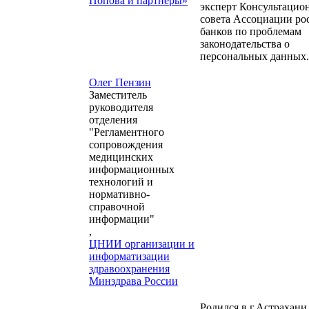
Попова и партнеры»
эксперт Консультацио
совета Ассоциации ро
банков по проблемам
законодательства о
персональных данных.
Олег Пензин
Заместитель
руководителя
отделения
"Регламентного
сопровождения
медицинских
информационных
технологий и
нормативно-
справочной
информации"
,
ЦНИИ организации и
информатизации
здравоохранения
Минздрава России
Родился в г.Астрахани