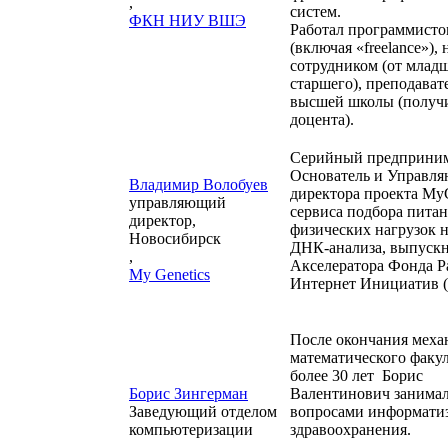
,
систем.
ФКН НИУ ВШЭ
Работал программист
(включая «freelance»),
сотрудником (от младш
старшего), преподават
высшей школы (получи
доцента).
Серийный предприним
Основатель и Управл
Владимир Волобуев
директора проекта MyG
управляющий
сервиса подбора питан
директор,
физических нагрузок н
Новосибирск
ДНК-анализа, выпускн
,
Акселератора Фонда Р
My Genetics
Интернет Инициатив 
После окончания меха
математического факул
более 30 лет Борис
Борис Зингерман
Валентинович занима
Заведующий отделом
вопросами информати
компьютеризации
здравоохранения.
,