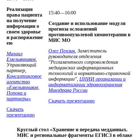
Реализация
15:40—16:00
права пациента
на получение
Создание и использование модуля
информации о
прогноза осложнений
своем здоровье
противоопухолевой химиотерапии в
и распоряжение
МИС МО
ею
Олег Пензин
, Заместитель
Михаил
руководителя отделения
Емельянников
,
"Регламентного сопровождения
Управляющий
медицинских информационных
партнер,
технологий и нормативно-справочной
Консалтинговое
информации",
ЦНИИ организации и
агентство
информатизации здравоохранения
«Емельянников,
Минздрава России
Попова и
партнеры»
Скачать презентацию
Скачать
презентацию
Круглый стол «Хранение и передача медданных.
МИС и региональные фрагменты ЕГИСЗ в облаке