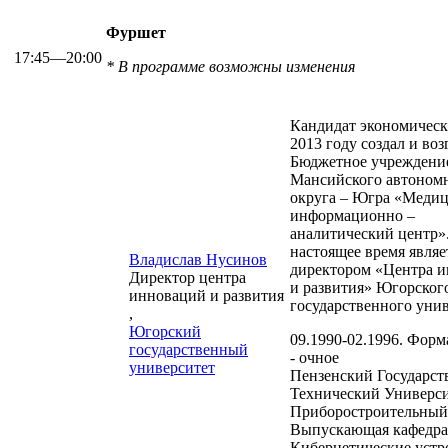
Фуршет
17:45—20:00
* В программе возможны изменения
Кандидат экономическ
2013 году создал и воз
Бюджетное учреждени
Мансийского автоном
округа – Югра «Меди
информационно –
аналитический центр»
настоящее время являе
Владислав Нусинов
директором «Центра 
Директор центра
и развития» Югорског
инноваций и развития
государственного унив
,
Югорский
09.1990-02.1996. Форм
государственный
- очное
университет
Пензенский Государс
Технический Универс
Приборостроительный 
Выпускающая кафедра
Кибернетические устр