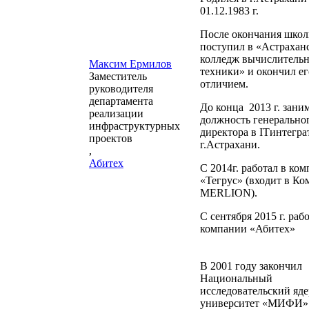
01.12.1983 г.
После окончания шко
поступил в «Астрахан
колледж вычислитель
Максим Ермилов
техники» и окончил ег
Заместитель
отличием.
руководителя
департамента
До конца 2013 г. зани
реализации
должность генерально
инфраструктурных
директора в ITинтегра
проектов
г.Астрахани.
,
Абитех
С 2014г. работал в ко
«Тегрус» (входит в К
MERLION).
С сентября 2015 г. рабо
компании «Абитех»
В 2001 году закончил
Национальный
исследовательский яд
университет «МИФИ»