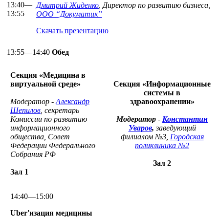
13:40—
Дмитрий Жиденко
, Директор по развитию бизнеса,
13:55
ООО “Докуматик”
Скачать презентацию
13:55—14:40
Обед
Секция «Медицина в
виртуальной среде»
Секция «Информационные
системы в
Модератор -
Александр
здравоохранении»
Шепилов
, секретарь
Комиссии по развитию
Модератор
-
Константин
информационного
Уваров
,
з
аведующий
общества, Совет
филиалом №3,
Городская
Федерации Федерального
поликлиника №2
Собрания РФ
Зал 2
Зал 1
14:40—15:00
Uber'изация медицины