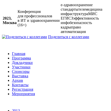
е-здравоохранение
стандарты
телемедицина
Конференция
инфраструктура
МИС
для профессионалов
2023,
ЕГИСЗ
эффективность
в ИТ и здравоохранении
Москва
инфобезопасность
(16+)
кадры
право
автоматизация
Поделиться с коллегами
Главная
Программа
Докладчики
Участники
Спонсоры
Выставка
Архив
Контакты
Регистрация
Мероприятия
2013