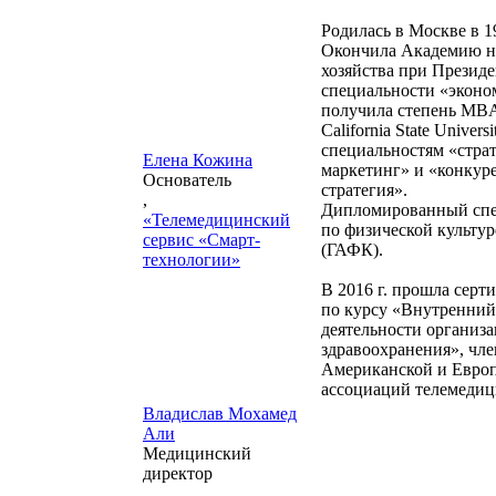
Родилась в Москве в 19
Окончила Академию н
хозяйства при Презид
специальности «эконо
получила степень MB
California State Universi
специальностям «стра
Елена Кожина
маркетинг» и «конкур
Основатель
стратегия».
,
Дипломированный спе
«Телемедицинский
по физической культур
сервис «Смарт-
(ГАФК).
технологии»
В 2016 г. прошла сер
по курсу «Внутренний
деятельности организ
здравоохранения», чле
Американской и Евро
ассоциаций телемеди
Владислав Мохамед
Али
Медицинский
директор
,