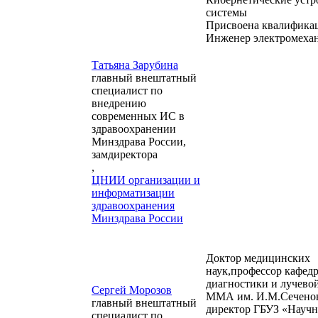
системы
Присвоена квалифика
Инженер электромеха
Татьяна Зарубина
главный внештатный
специалист по
внедрению
современных ИС в
здравоохранении
Минздрава России,
замдиректора
,
ЦНИИ организации и
информатизации
здравоохранения
Минздрава России
Доктор медицинских
наук,профессор кафед
диагностики и лучево
Сергей Морозов
ММА им. И.М.Сеченов
главный внештатный
директор ГБУЗ «Научн
специалист по