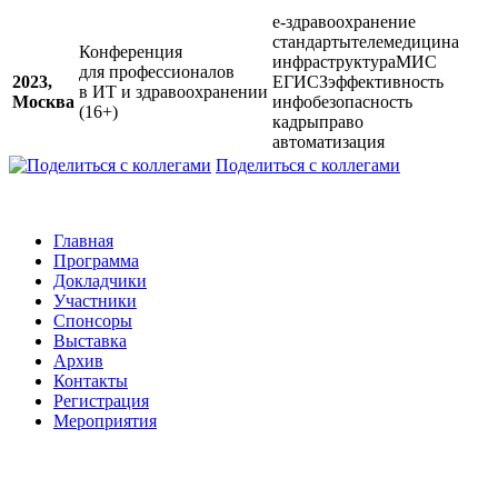
е-здравоохранение
стандарты
телемедицина
Конференция
инфраструктура
МИС
для профессионалов
2023,
ЕГИСЗ
эффективность
в ИТ и здравоохранении
Москва
инфобезопасность
(16+)
кадры
право
автоматизация
Поделиться с коллегами
Главная
Программа
Докладчики
Участники
Спонсоры
Выставка
Архив
Контакты
Регистрация
Мероприятия