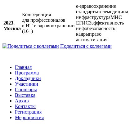
е-здравоохранение
стандарты
телемедицина
Конференция
инфраструктура
МИС
для профессионалов
2023,
ЕГИСЗ
эффективность
в ИТ и здравоохранении
Москва
инфобезопасность
(16+)
кадры
право
автоматизация
Поделиться с коллегами
Главная
Программа
Докладчики
Участники
Спонсоры
Выставка
Архив
Контакты
Регистрация
Мероприятия