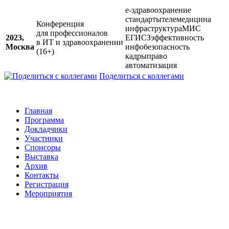
е-здравоохранение
стандарты
телемедицина
Конференция
инфраструктура
МИС
для профессионалов
2023,
ЕГИСЗ
эффективность
в ИТ и здравоохранении
Москва
инфобезопасность
(16+)
кадры
право
автоматизация
Поделиться с коллегами
Главная
Программа
Докладчики
Участники
Спонсоры
Выставка
Архив
Контакты
Регистрация
Мероприятия