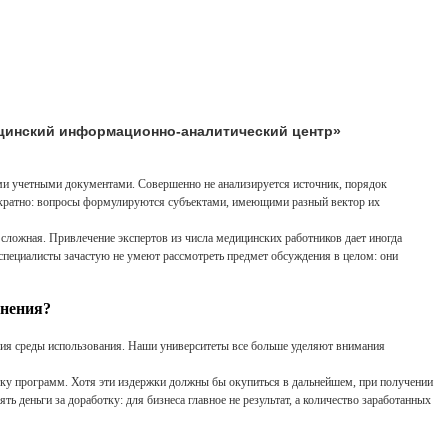
ицинский информационно-аналитический центр»
ми учетными документами. Совершенно не анализируется источник, порядок
ократно: вопросы формулируются субъектами, имеющими разный вектор их
ложная. Привлечение экспертов из числа медицинских работников дает иногда
-специалисты зачастую не умеют рассмотреть предмет обсуждения в целом: они
анения?
рения среды использования. Наши университеты все больше уделяют внимания
отку программ. Хотя эти издержки должны бы окупиться в дальнейшем, при получении
 деньги за доработку: для бизнеса главное не результат, а количество заработанных