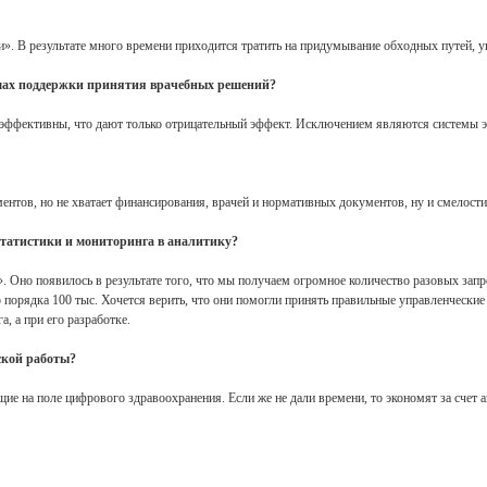
». В результате много времени приходится тратить на придумывание обходных путей, у
темах поддержки принятия врачебных решений?
еэффективны, что дают только отрицательный эффект. Исключением являются системы э
ументов, но не хватает финансирования, врачей и нормативных документов, ну и смелост
статистики и мониторинга в аналитику?
». Оно появилось в результате того, что мы получаем огромное количество разовых за
 порядка 100 тыс. Хочется верить, что они помогли принять правильные управленчески
, а при его разработке.
ской работы?
е на поле цифрового здравоохранения. Если же не дали времени, то экономят за счет анал