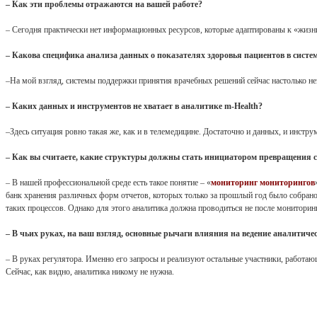
– Как эти проблемы отражаются на вашей работе?
– Сегодня практически нет информационных ресурсов, которые адаптированы к «жизни
– Какова специфика анализа данных о показателях здоровья пациентов в сис
–На мой взгляд, системы поддержки принятия врачебных решений сейчас настолько н
– Каких данных и инструментов не хватает в аналитике m-Health?
–Здесь ситуация ровно такая же, как и в телемедицине. Достаточно и данных, и инстр
– Как вы считаете, какие структуры должны стать инициатором превращения 
– В нашей профессиональной среде есть такое понятие – «
мониторинг мониторингов
банк хранения различных форм отчетов, которых только за прошлый год было собрано
таких процессов. Однако для этого аналитика должна проводиться не после мониторинга
– В чьих руках, на ваш взгляд, основные рычаги влияния на ведение аналитиче
– В руках регулятора. Именно его запросы и реализуют остальные участники, работающи
Сейчас, как видно, аналитика никому не нужна.