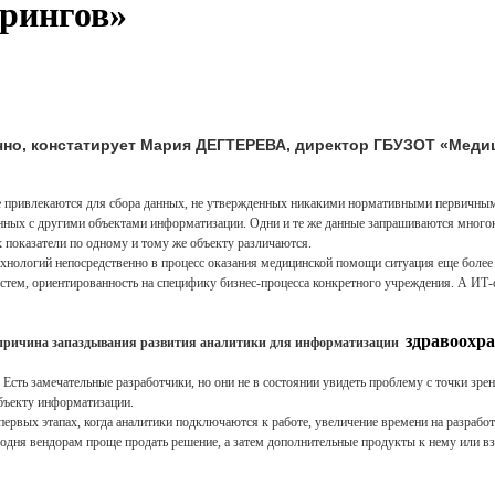
рингов»
ачно, констатирует Мария ДЕГТЕРЕВА, директор ГБУЗОТ «Мед
ые привлекаются для сбора данных, не утвержденных никакими нормативными первичны
анных с другими объектами информатизации. Одни и те же данные запрашиваются мног
х показатели по одному и тому же объекту различаются.
ологий непосредственно в процесс оказания медицинской помощи ситуация еще более с
истем, ориентированность на специфику бизнес-процесса конкретного учреждения. А ИТ
здравоохр
д, причина запаздывания развития аналитики для информатизации
в. Есть замечательные разработчики, но они не в состоянии увидеть проблему с точки з
бъекту информатизации.
первых этапах, когда аналитики подключаются к работе, увеличение времени на разраб
дня вендорам проще продать решение, а затем дополнительные продукты к нему или взять