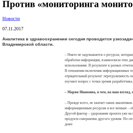
Против «мониторинга монито
Новости
07.11.2017
Аналитика в здравоохранении сегодня проводится узкозад
Владимирской области.
– Никто не задумывается о ресурсах, котор
обработки информации, взаимосвязи этих д
использования. В результате в разных отчета
В отношении включения информационных техн
отрицательный результат: перегруженность с
изучают вопрос с точки зрения разработчика.
– Мария Ивановна, в чем, на ваш взгля
– Прежде всего, не хватает самих аналитико
информационным ресурсам и все меньше – о
Другой фактор – удорожание проекта уже на 
продукта совершенно другого уровня. Но сего
денег.