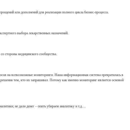
прощений или дополнений для реализации полного цикла бизнес-процесса.
кспертного выбора лекарственных назначений.
и со стороны медицинского сообщества.
просов на всевозможные мониторинги. Наша информационная система превратилась в
е решения тем, кто их запрашивал. Потому как именно мониторинг является основой
итики; не дали денег – опять убираем аналитику и т.д....