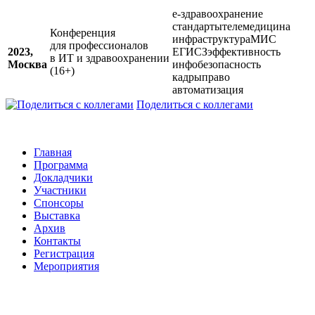
е-здравоохранение
стандарты
телемедицина
Конференция
инфраструктура
МИС
для профессионалов
2023,
ЕГИСЗ
эффективность
в ИТ и здравоохранении
Москва
инфобезопасность
(16+)
кадры
право
автоматизация
Поделиться с коллегами
Главная
Программа
Докладчики
Участники
Спонсоры
Выставка
Архив
Контакты
Регистрация
Мероприятия