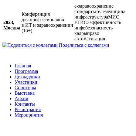
е-здравоохранение
стандарты
телемедицина
Конференция
инфраструктура
МИС
для профессионалов
2023,
ЕГИСЗ
эффективность
в ИТ и здравоохранении
Москва
инфобезопасность
(16+)
кадры
право
автоматизация
Поделиться с коллегами
Главная
Программа
Докладчики
Участники
Спонсоры
Выставка
Архив
Контакты
Регистрация
Мероприятия